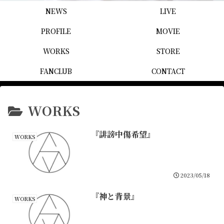
NEWS
LIVE
PROFILE
MOVIE
WORKS
STORE
FANCLUB
CONTACT
WORKS
『誹謗中傷希望』
WORKS
2023/05/18
『神と背景』
WORKS