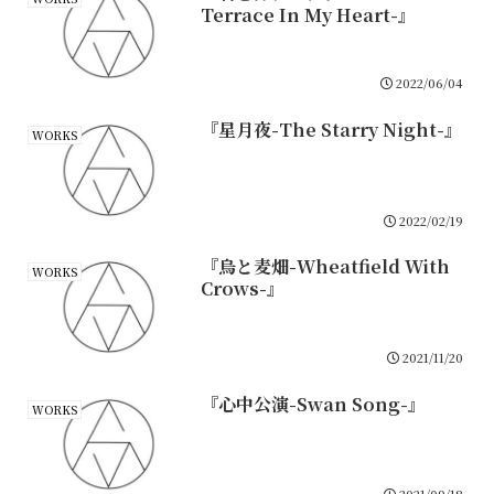
Terrace In My Heart-』
2022/06/04
『星月夜-The Starry Night-』
WORKS
2022/02/19
『烏と麦畑-Wheatfield With
WORKS
Crows-』
2021/11/20
『心中公演-Swan Song-』
WORKS
2021/09/18